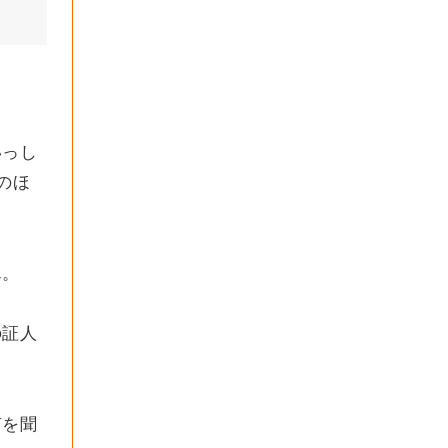
いっし
のほ
ん。
の証人
声を聞