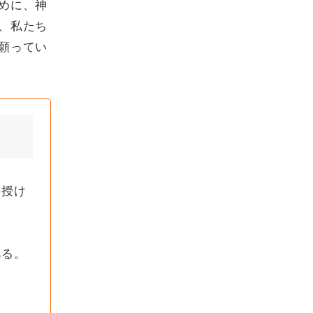
めに、神
、私たち
願ってい
を授け
ある。