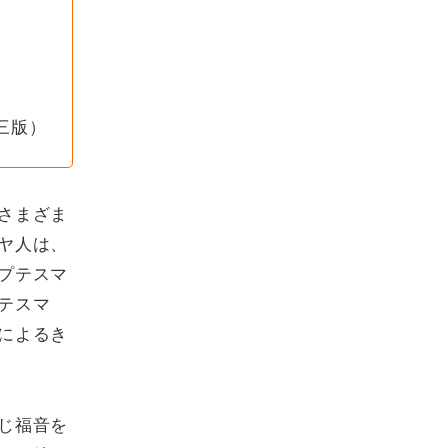
三版）
さまざま
ヤ人は、
プテスマ
テスマ
によるき
じ福音を