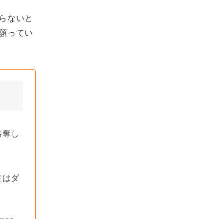
らないと
願ってい
略奪し
主はダ