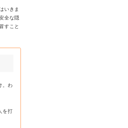
はいきま
安全な隠
冒すこと
け。わ
人を打