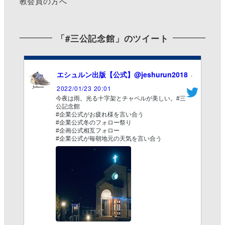
教会員の方へ
「#三公記念館」のツイート
エシュルン出版【公式】
@jeshurun2018
·
2022/01/23 20:01
今夜は雨。光る十字架とチャペルが美しい。#三
公記念館
#企業公式がお疲れ様を言い合う
#企業公式冬のフォロー祭り
#企画公式相互フォロー
#企業公式が毎朝地元の天気を言い合う