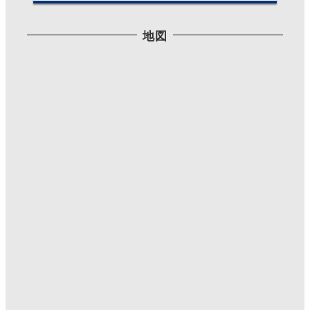
Twitterで見る
地図
Mutsumi T
@IllustMutsumiT
·
2021/06/09 17:27
最近はリツイート率が多めですみませんね。
#三公記念館 で柘榴の花咲いてた。
初めて見たよ。