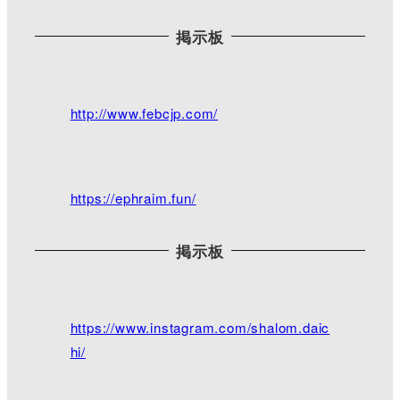
掲示板
Twitterで見る
脇町キリスト教会
@WakimachiChurch
·
http://www.febcjp.com/
2021/03/28 17:14
18:30より三公記念館にて夕拝となっておりま
す。
今日は雨ですが、花達が綺麗に咲き誇ってます。駐
https://ephraim.fun/
車場奥には枝垂れ桜が少しずつ咲き始めました。
写真は天気が良い日に撮ったものです。
目立った行事はありませんが、また是非ご来館下さ
い╰(*´︶`*)╯
掲示板
https://www.facebook.com/pages/category/Religious
-Organization/mikimi2016/photos/
#さくら ＃三公記念館
https://www.instagram.com/shalom.daic
hi/