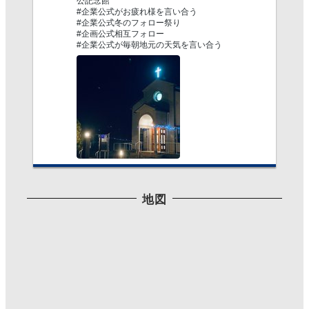
公記念館
#企業公式がお疲れ様を言い合う
#企業公式冬のフォロー祭り
#企画公式相互フォロー
#企業公式が毎朝地元の天気を言い合う
Twitterで見る
地図
Mutsumi T
@IllustMutsumiT
·
2021/06/09 17:27
最近はリツイート率が多めですみませんね。
#三公記念館 で柘榴の花咲いてた。
初めて見たよ。