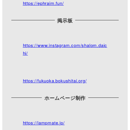
https://ephraim.fun/
車場奥には枝垂れ桜が少しずつ咲き始めました。
写真は天気が良い日に撮ったものです。
目立った行事はありませんが、また是非ご来館下さ
い╰(*´︶`*)╯
掲示板
https://www.facebook.com/pages/category/Religious
-Organization/mikimi2016/photos/
#さくら ＃三公記念館
https://www.instagram.com/shalom.daic
hi/
https://fukuoka.bokushitai.org/
ホームページ制作
https://lampmate.jp/