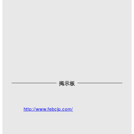
掲示板
Twitterで見る
脇町キリスト教会
@WakimachiChurch
·
http://www.febcjp.com/
2021/03/28 17:14
18:30より三公記念館にて夕拝となっておりま
す。
今日は雨ですが、花達が綺麗に咲き誇ってます。駐