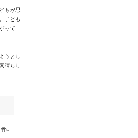
どもが思
。子ども
がって
ようとし
素晴らし
く者に