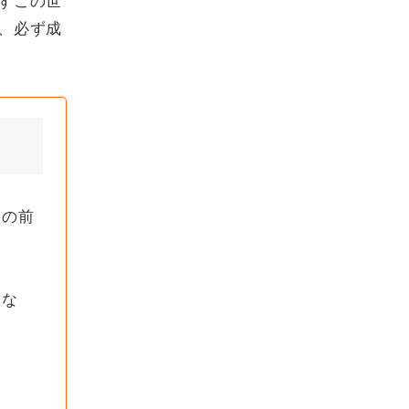
、必ず成
たの前
とな