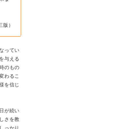
三版）
なってい
を与える
時のもの
変わるこ
様を信じ
日が続い
しさを教
しっかり