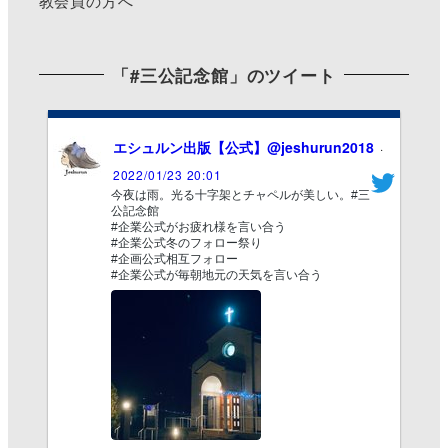
教会員の方へ
「#三公記念館」のツイート
エシュルン出版【公式】
@jeshurun2018
·
2022/01/23 20:01
今夜は雨。光る十字架とチャペルが美しい。#三
公記念館
#企業公式がお疲れ様を言い合う
#企業公式冬のフォロー祭り
#企画公式相互フォロー
#企業公式が毎朝地元の天気を言い合う