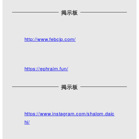
掲示板
Twitterで見る
脇町キリスト教会
@WakimachiChurch
·
http://www.febcjp.com/
2021/03/28 17:14
18:30より三公記念館にて夕拝となっておりま
す。
今日は雨ですが、花達が綺麗に咲き誇ってます。駐
https://ephraim.fun/
車場奥には枝垂れ桜が少しずつ咲き始めました。
写真は天気が良い日に撮ったものです。
目立った行事はありませんが、また是非ご来館下さ
い╰(*´︶`*)╯
掲示板
https://www.facebook.com/pages/category/Religious
-Organization/mikimi2016/photos/
#さくら ＃三公記念館
https://www.instagram.com/shalom.daic
hi/