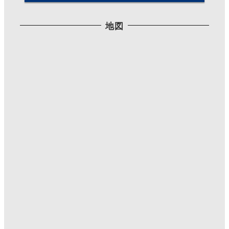
Twitterで見る
地図
Mutsumi T
@IllustMutsumiT
·
2021/06/09 17:27
最近はリツイート率が多めですみませんね。
#三公記念館 で柘榴の花咲いてた。
初めて見たよ。