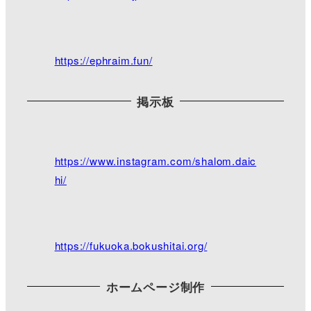
2021/03/28 17:14
18:30より三公記念館にて夕拝となっておりま
す。
今日は雨ですが、花達が綺麗に咲き誇ってます。駐
https://ephraim.fun/
車場奥には枝垂れ桜が少しずつ咲き始めました。
写真は天気が良い日に撮ったものです。
目立った行事はありませんが、また是非ご来館下さ
い╰(*´︶`*)╯
掲示板
https://www.facebook.com/pages/category/Religious
-Organization/mikimi2016/photos/
#さくら ＃三公記念館
https://www.instagram.com/shalom.daic
hi/
https://fukuoka.bokushitai.org/
ホームページ制作