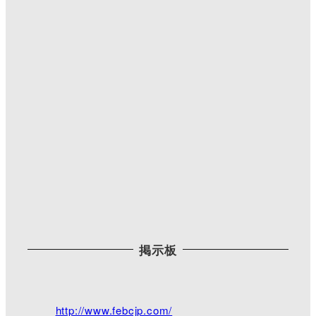
#三公記念館 で柘榴の花咲いてた。
初めて見たよ。
掲示板
Twitterで見る
脇町キリスト教会
@WakimachiChurch
·
http://www.febcjp.com/