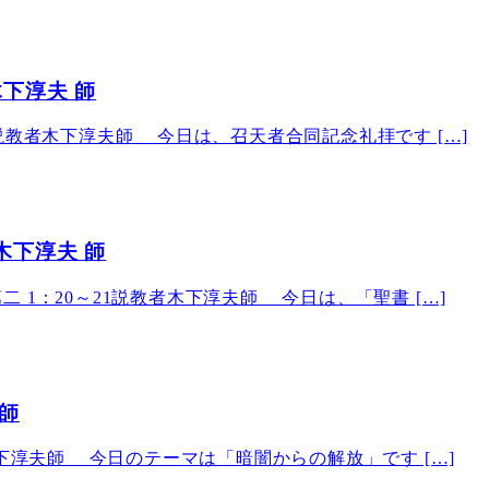
木下淳夫 師
説教者木下淳夫師 今日は、召天者合同記念礼拝です […]
木下淳夫 師
1：20～21説教者木下淳夫師 今日は、「聖書 […]
 師
木下淳夫師 今日のテーマは「暗闇からの解放」です […]