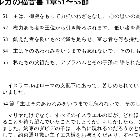
ルカの福音書 1章51〜55節
51 主は、御腕をもって力強いわざをなし、 心の思いの
52 権力ある者を王位から引き降ろされます。 低い者を
53 飢えた者を良いもので満ち足らせ、富む者を何も持
54 主はそのあわれみをいつまでも忘れないで、 そのし
55 私たちの父祖たち、アブラハムとその子孫に 語られ
イスラエルはローマの支配下にあって、苦しめられてい
いました。
54 節「主はそのあわれみをいつまでも忘れないで、その
マリヤだけでなく、すべてのイスラエルの民が、どれほ
ることを待ち望んでいたことでしょうか。もしかしたら、
ました。約束のダビデの子は、本当に現れるのだろうかと
して、約束通り救い主イエス様をお与えくださり、すべて