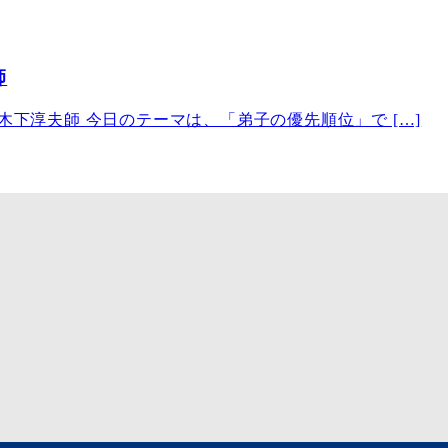
師
木下淳夫師 今日のテーマは、「弟子の優先順位」で […]