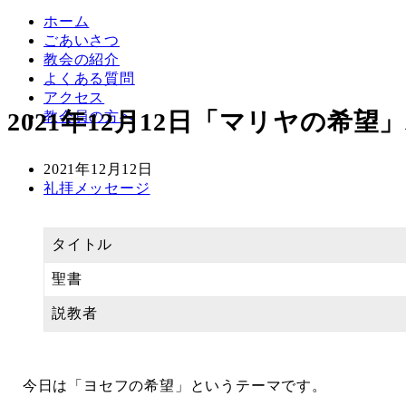
ホーム
ごあいさつ
教会の紹介
よくある質問
アクセス
2021年12月12日「マリヤの希望
教会員の方へ
礼拝のライブ配信をYouTubeで行っています！
投
2021年12月12日
稿
カ
礼拝メッセージ
日
テ
ゴ
リ
タイトル
ー
聖書
説教者
今日は「ヨセフの希望」というテーマです。