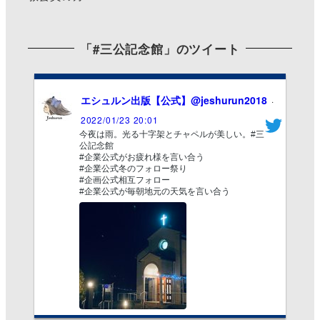
「#三公記念館」のツイート
エシュルン出版【公式】
@jeshurun2018
·
2022/01/23 20:01
今夜は雨。光る十字架とチャペルが美しい。#三
公記念館
#企業公式がお疲れ様を言い合う
#企業公式冬のフォロー祭り
#企画公式相互フォロー
#企業公式が毎朝地元の天気を言い合う