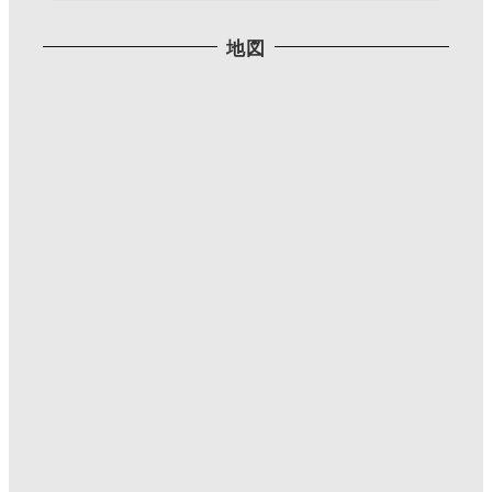
Twitterで見る
地図
Mutsumi T
@IllustMutsumiT
·
2021/06/09 17:27
最近はリツイート率が多めですみませんね。
#三公記念館 で柘榴の花咲いてた。
初めて見たよ。