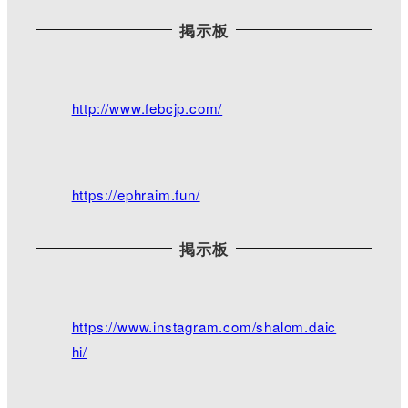
掲示板
Twitterで見る
脇町キリスト教会
@WakimachiChurch
·
http://www.febcjp.com/
2021/03/28 17:14
18:30より三公記念館にて夕拝となっておりま
す。
今日は雨ですが、花達が綺麗に咲き誇ってます。駐
https://ephraim.fun/
車場奥には枝垂れ桜が少しずつ咲き始めました。
写真は天気が良い日に撮ったものです。
目立った行事はありませんが、また是非ご来館下さ
い╰(*´︶`*)╯
掲示板
https://www.facebook.com/pages/category/Religious
-Organization/mikimi2016/photos/
#さくら ＃三公記念館
https://www.instagram.com/shalom.daic
hi/