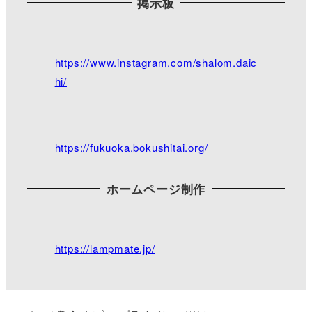
掲示板
https://www.facebook.com/pages/category/Religious
-Organization/mikimi2016/photos/
#さくら ＃三公記念館
https://www.instagram.com/shalom.daic
hi/
https://fukuoka.bokushitai.org/
ホームページ制作
https://lampmate.jp/