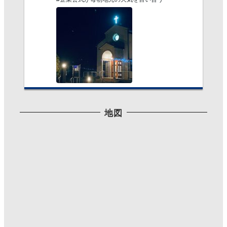
Twitterで見る
地図
Mutsumi T
@IllustMutsumiT
·
2021/06/09 17:27
最近はリツイート率が多めですみませんね。
#三公記念館 で柘榴の花咲いてた。
初めて見たよ。