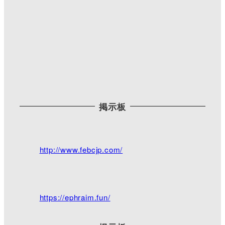
掲示板
Twitterで見る
脇町キリスト教会
@WakimachiChurch
·
http://www.febcjp.com/
2021/03/28 17:14
18:30より三公記念館にて夕拝となっておりま
す。
今日は雨ですが、花達が綺麗に咲き誇ってます。駐
https://ephraim.fun/
車場奥には枝垂れ桜が少しずつ咲き始めました。
写真は天気が良い日に撮ったものです。
目立った行事はありませんが、また是非ご来館下さ
い╰(*´︶`*)╯