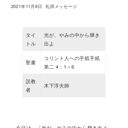
カテゴリー
2021年11月8日
礼拝メッセージ
投稿日
タイ
光が、やみの中から輝き
トル
出よ
コリント人への手紙手紙
聖書
第二 4：1～6
説教
木下淳夫師
者
今日は、「光が、やみの中から輝き出よ」